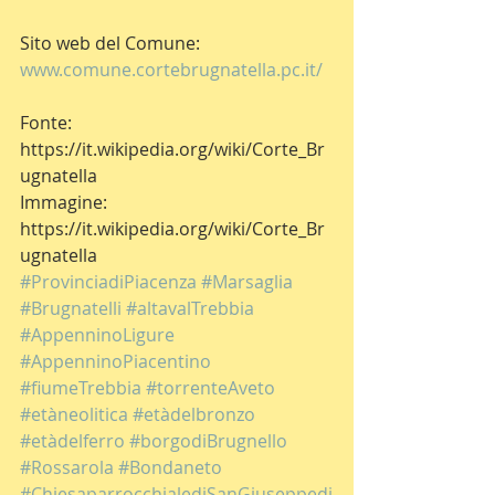
Sito web del Comune: 
www.comune.cortebrugnatella.pc.it/
Fonte: 
https://it.wikipedia.org/wiki/Corte_Br
ugnatella
Immagine: 
https://it.wikipedia.org/wiki/Corte_Br
ugnatella
#ProvinciadiPiacenza
#Marsaglia
#Brugnatelli
#altavalTrebbia
#AppenninoLigure
#AppenninoPiacentino
#fiumeTrebbia
#torrenteAveto
#etàneolitica
#etàdelbronzo
#etàdelferro
#borgodiBrugnello
#Rossarola
#Bondaneto
#ChiesaparrocchialediSanGiuseppedi