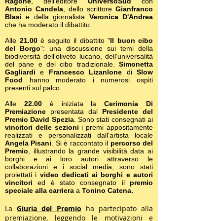
Ragone
, dell'editore
UniversoSud
con
Antonio Candela
, dello scrittore
Gianfranco
Blasi
e della giornalista
Veronica D'Andrea
che ha moderato il dibattito.
Alle
21.00
è seguito il dibattito "
Il buon cibo
del Borgo
": una discussione sui temi della
biodiversità dell'oliveto lucano, dell'universalità
del pane e del cibo tradizionale.
Simonetta
Gagliardi
e
Francesco Lizanlone
di
Slow
Food
hanno moderato i numerosi ospiti
presenti sul palco.
Alle
22.00
è iniziata la
Cerimonia Di
Premiazione
presentata dal
Presidente del
Premio
David Spezia
. Sono stati consegnati ai
vincitori delle sezioni
i premi appositamente
realizzati e personalizzati dall'artista locale
Angela Pisani
. Si è raccontato il
percorso del
Premio
, illustrando la grande visibilità data ai
borghi e ai loro autori attraverso le
collaborazioni e i social media, sono stati
proiettati i
video dedicati ai borghi e autori
vincitori
ed è stato consegnato il
premio
speciale alla carriera
a
Tonino Catena.
La
Giuria del Premio
ha partecipato alla
premiazione, leggendo le motivazioni e