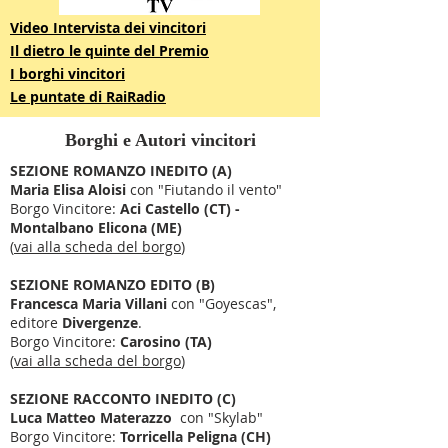
Video Intervista dei vincitori
Il dietro le quinte del Premio
I borghi vincitori
Le puntate di RaiRadio
Borghi e Autori vincitori
SEZIONE ROMANZO INEDITO (A)
Maria Elisa Aloisi
con "Fiutando il vento"
Borgo Vincitore:
Aci Castello (CT) -
Montalbano Elicona (ME)
(
vai alla scheda del borgo
)
SEZIONE ROMANZO EDITO (B)
Francesca Maria Villani
con "Goyescas",
editore
Divergenze
.
Borgo Vincitore:
Carosino (TA)
(
vai alla scheda del borgo
)
SEZIONE RACCONTO INEDITO (C)
Luca Matteo Materazzo
con "Skylab"
Borgo Vincitore:
Torricella Peligna (CH)