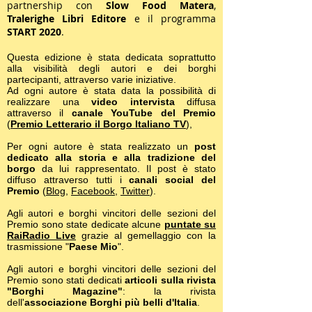
partnership con
Slow Food Matera
,
Tralerighe Libri Editore
e il programma
START 2020
.
Questa edizione è stata dedicata soprattutto
alla visibilità degli autori e dei borghi
partecipanti, attraverso varie iniziative.
Ad ogni autore è stata data la possibilità di
realizzare una
video intervista
diffusa
attraverso il
canale YouTube del Premio
(
Premio Letterario il Borgo Italiano TV
),
Per ogni autore è stata realizzato un
post
dedicato alla storia e alla tradizione del
borgo
da lui rappresentato. Il post è stato
diffuso attraverso tutti i
canali social del
Premio
(
Blog
,
Facebook
,
Twitter
).
Agli autori e borghi vincitori delle sezioni del
Premio sono state dedicate alcune
puntate su
RaiRadio Live
grazie al gemellaggio con la
trasmissione "
Paese Mio
".
Agli autori e borghi vincitori delle sezioni del
Premio sono stati dedicati
articoli sulla rivista
"Borghi Magazine"
: la rivista
dell'
associazione Borghi più belli d'Italia
.