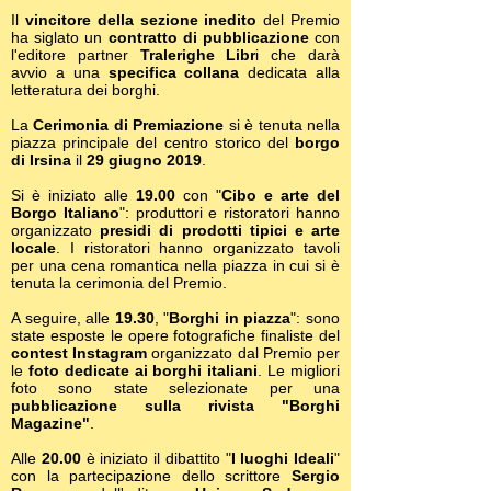
Il
vincitore della sezione inedito
del Premio
ha siglato un
contratto di pubblicazione
con
l'editore partner
Tralerighe Libr
i che darà
avvio a una
specifica collana
dedicata alla
letteratura dei borghi.
La
Cerimonia di Premiazione
si è tenuta nella
piazza principale del centro storico del
borgo
di Irsina
il
29 giugno 2019
.
Si è iniziato alle
19.00
con "
Cibo e arte del
Borgo Italiano
": produttori e ristoratori hanno
organizzato
presidi di prodotti tipici e arte
locale
. I ristoratori hanno organizzato tavoli
per una cena romantica nella piazza in cui si è
tenuta la cerimonia del Premio.
A seguire, alle
19.30
, "
Borghi in piazza
": sono
state esposte le opere fotografiche finaliste del
contest Instagram
organizzato dal Premio per
le
foto dedicate ai borghi italiani
. Le migliori
foto sono state selezionate per una
pubblicazione sulla rivista "Borghi
Magazine"
.
Alle
20.00
è iniziato il dibattito "
I luoghi Ideali
"
con la partecipazione dello scrittore
Sergio