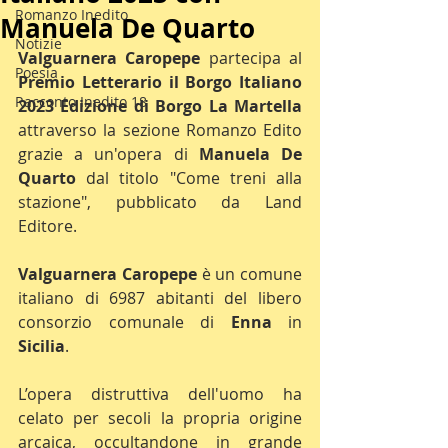
Romanzo Inedito
Manuela De Quarto
Notizie
Valguarnera Caropepe 
partecipa al 
Poesia
Premio Letterario il Borgo Italiano 
Racconto Inedito 18
2023 Edizione di Borgo La Martella
attraverso la sezione Romanzo Edito 
grazie a un'opera di 
Manuela De 
Quarto 
dal titolo "Come treni alla 
stazione", pubblicato da Land 
Editore.
Valguarnera Caropepe
 è un comune 
italiano di 6987 abitanti del libero 
consorzio comunale di 
Enna
 in 
Sicilia
.
L’opera distruttiva dell'uomo ha 
celato per secoli la propria origine 
arcaica, occultandone in grande 