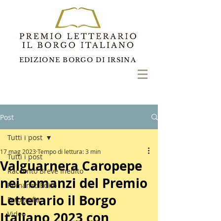
EDIZIONE BORGO DI IRSINA
Post
Tutti i post
17 mag 2023
Tempo di lettura: 3 min
Tutti i post
Valguarnera Caropepe
Racconto Breve Inedito
nei romanzi del Premio
Romanzo Edito
Letterario il Borgo
Fotografia
Italiano 2023 con
Video