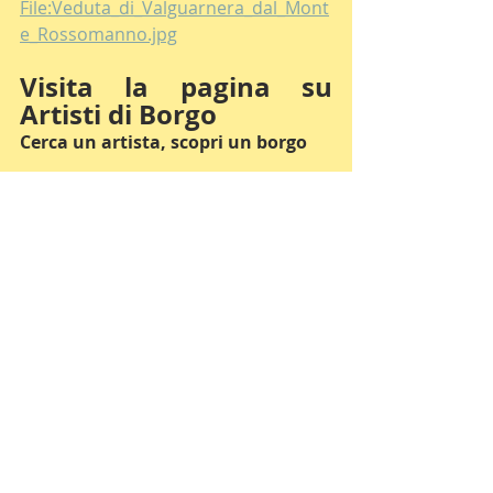
File:Veduta_di_Valguarnera_dal_Mont
e_Rossomanno.jpg
Visita la pagina su 
Artisti di Borgo
Cerca un artista, scopri un borgo
Pagina del borgo
#Edizione2023
#ValguarneraCaropepe
#DeQuarto