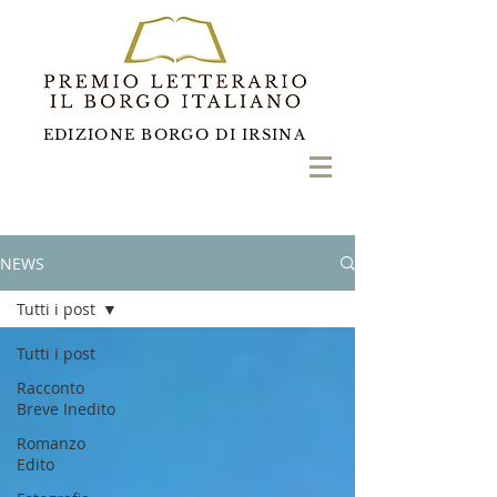
EDIZIONE BORGO DI IRSINA
NEWS
Tutti i post
Tutti i post
Racconto
Breve Inedito
Romanzo
Edito