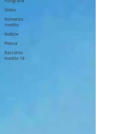
Fotografia
Video
Romanzo
Inedito
Notizie
Poesia
Racconto
Inedito 18