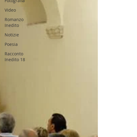
Fotografia
Video
Romanzo
Inedito
Notizie
Poesia
Racconto
Inedito 18