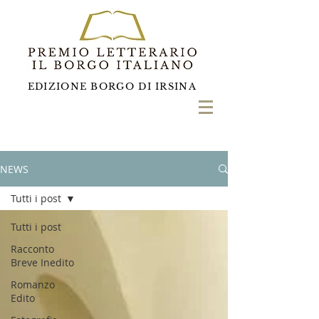
EDIZIONE BORGO DI IRSINA
NEWS
Tutti i post
Tutti i post
Racconto
Breve Inedito
Romanzo
Edito