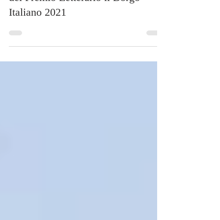
Civita di Bagnoregio tra le poesie
del Premio Letterario il Borgo
Italiano 2021