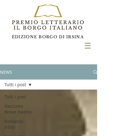
EDIZIONE BORGO DI IRSINA
NEWS
Tutti i post
Tutti i post
Racconto
Breve Inedito
Romanzo
Edito