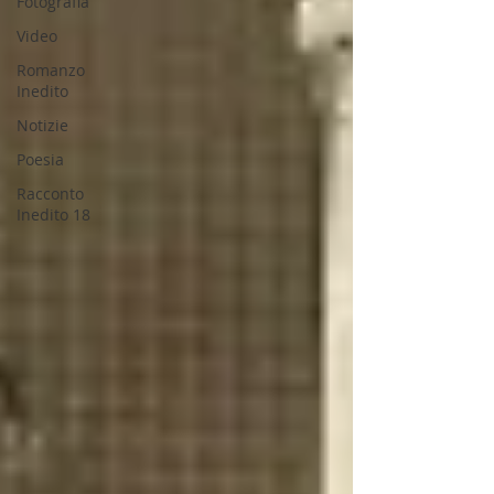
Fotografia
Video
Romanzo
Inedito
Notizie
Poesia
Racconto
Inedito 18