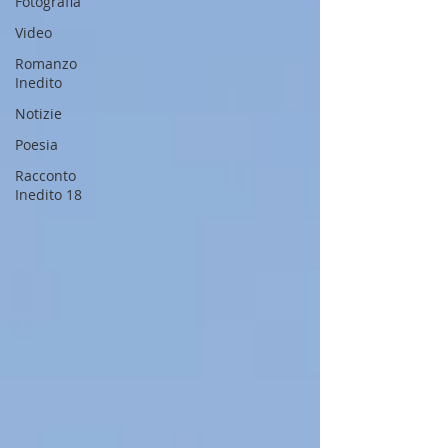
Fotografia
Video
Romanzo
Inedito
Notizie
Poesia
Racconto
Inedito 18