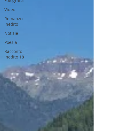
Fotografia
Video
Romanzo
Inedito
Notizie
Poesia
Racconto
Inedito 18