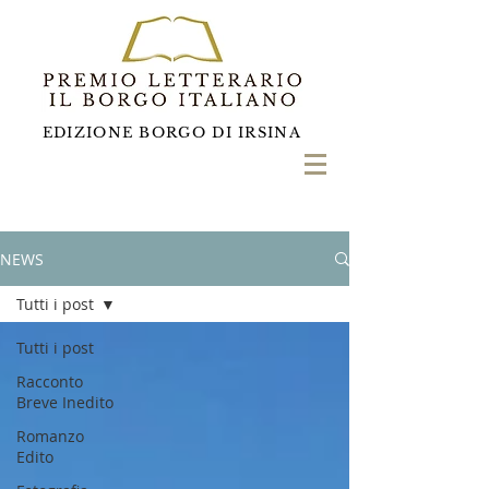
EDIZIONE BORGO DI IRSINA
NEWS
Tutti i post
Tutti i post
Racconto
Breve Inedito
Romanzo
Edito