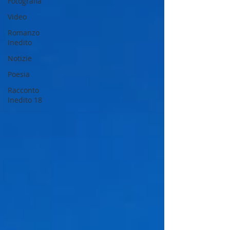
Fotografia
Video
Romanzo
Inedito
Notizie
Poesia
Racconto
Inedito 18