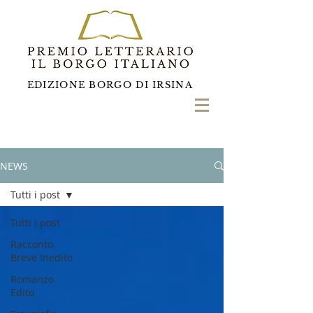
EDIZIONE BORGO DI IRSINA
NEWS
Tutti i post
Tutti i post
Racconto
Breve Inedito
Romanzo
Edito