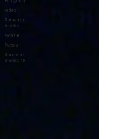
Fotografia
Video
Romanzo
Inedito
Notizie
Poesia
Racconto
Inedito 18