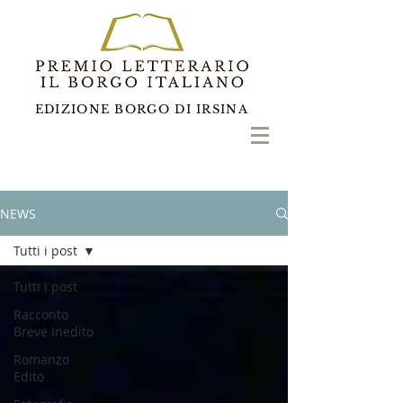
EDIZIONE BORGO DI IRSINA
NEWS
Tutti i post
Tutti i post
Racconto
Breve Inedito
Romanzo
Edito