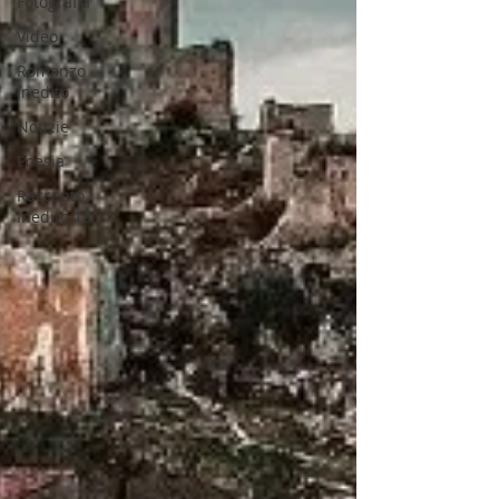
Fotografia
Video
Romanzo
Inedito
Notizie
Poesia
Racconto
Inedito 18