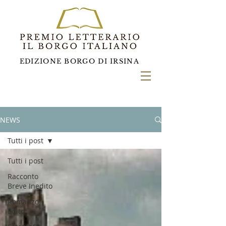
EDIZIONE BORGO DI IRSINA
NEWS
Tutti i post
Tutti i post
Racconto
Breve Inedito
Romanzo
Edito