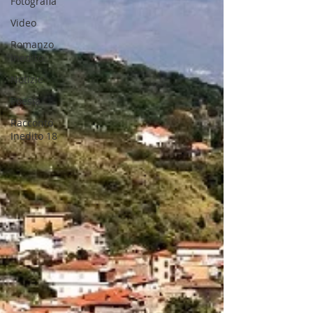
Fotografia
Video
Romanzo
Inedito
Notizie
Poesia
Racconto
Inedito 18