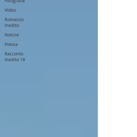
Fotografia
Video
Romanzo
Inedito
Notizie
Poesia
Racconto
Inedito 18