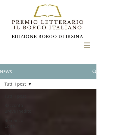
EDIZIONE BORGO DI IRSINA
NEWS
Tutti i post
Tutti i post
Racconto
Breve Inedito
Romanzo
Edito