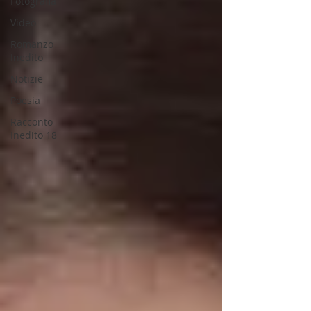
Fotografia
Video
Romanzo
Inedito
Notizie
Poesia
Racconto
Inedito 18