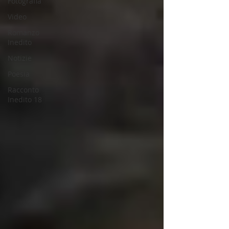
Fotografia
Video
Romanzo
Inedito
Notizie
Poesia
Racconto
Inedito 18