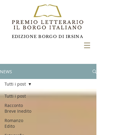
EDIZIONE BORGO DI IRSINA
NEWS
Tutti i post
Tutti i post
Racconto
Breve Inedito
Romanzo
Edito