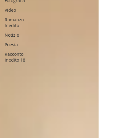
Fotografia
Video
Romanzo
Inedito
Notizie
Poesia
Racconto
Inedito 18