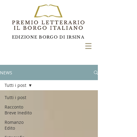
EDIZIONE BORGO DI IRSINA
NEWS
Tutti i post
Tutti i post
Racconto
Breve Inedito
Romanzo
Edito