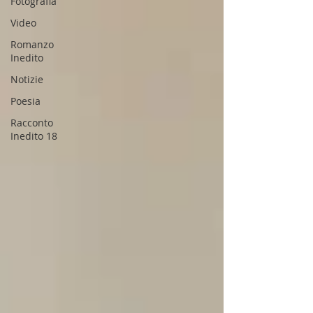
Fotografia
Video
Romanzo
Inedito
Notizie
Poesia
Racconto
Inedito 18