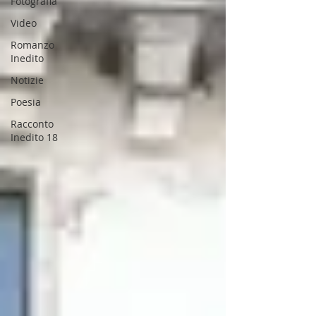
Fotografia
Video
Romanzo
Inedito
Notizie
Poesia
Racconto
Inedito 18