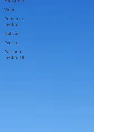
Fotografia
Video
Romanzo
Inedito
Notizie
Poesia
Racconto
Inedito 18