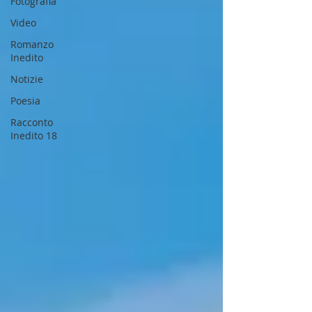
Fotografia
Video
Romanzo
Inedito
Notizie
Poesia
Racconto
Inedito 18