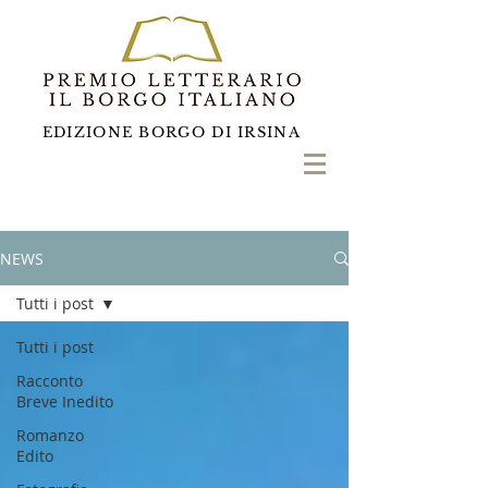
EDIZIONE BORGO DI IRSINA
NEWS
Tutti i post
Tutti i post
Racconto
Breve Inedito
Romanzo
Edito