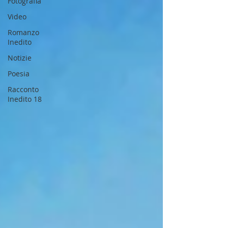
Fotografia
Video
Romanzo
Inedito
Notizie
Poesia
Racconto
Inedito 18