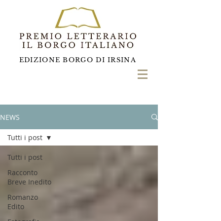
EDIZIONE BORGO DI IRSINA
NEWS
Tutti i post
Tutti i post
Racconto
Breve Inedito
Romanzo
Edito