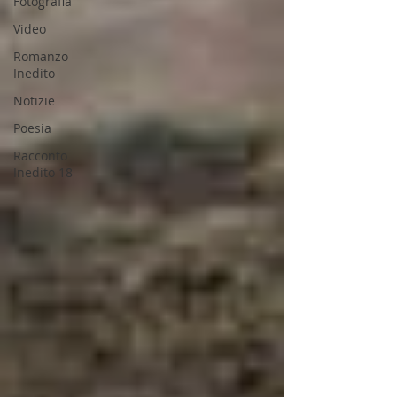
Fotografia
Video
Romanzo
Inedito
Notizie
Poesia
Racconto
Inedito 18