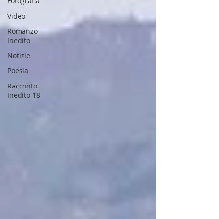
Fotografia
Video
Romanzo
Inedito
Notizie
Poesia
Racconto
Inedito 18