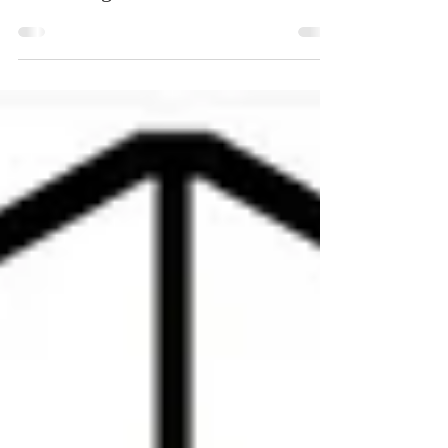
Premio Letterario il Borgo Italiano
2020 Borgo di Aci Castello