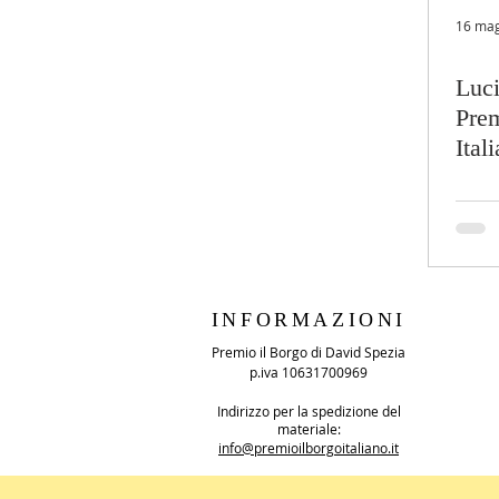
16 ma
Luci
Prem
Ital
INFORMAZIONI
Premio il Borgo di David Spezia
p.iva 10631700969
Indirizzo per la spedizione del
materiale:
info@premioilborgoitaliano.it