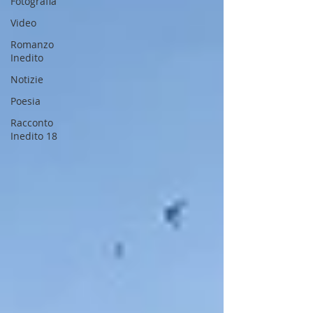
Fotografia
Video
Romanzo
Inedito
Notizie
Poesia
Racconto
Inedito 18