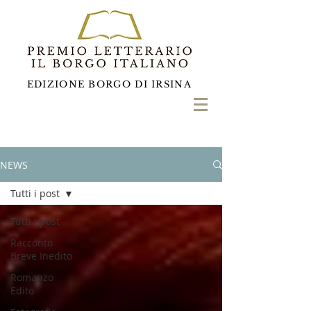
EDIZIONE BORGO DI IRSINA
NEWS
Tutti i post
Tutti i post
Racconto
Breve Inedito
Romanzo
Edito