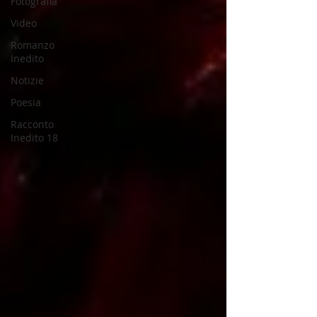
Fotografia
Video
Romanzo
Inedito
Notizie
Poesia
Racconto
Inedito 18