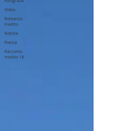
Fotografia
Video
Romanzo
Inedito
Notizie
Poesia
Racconto
Inedito 18