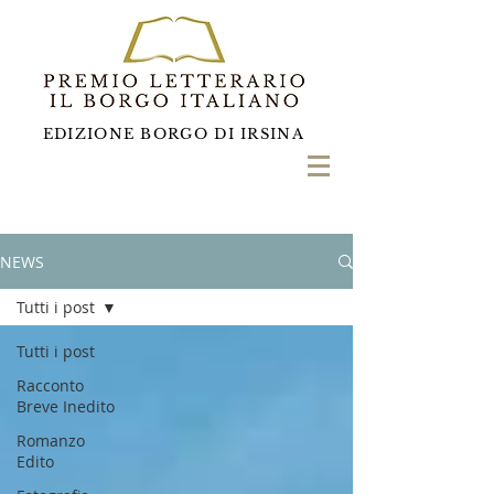
EDIZIONE BORGO DI IRSINA
NEWS
Tutti i post
Tutti i post
Racconto
Breve Inedito
Romanzo
Edito