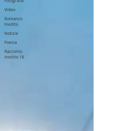
Fotografia
Video
Romanzo
Inedito
Notizie
Poesia
Racconto
Inedito 18