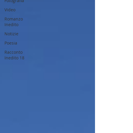
Fotografia
Video
Romanzo
Inedito
Notizie
Poesia
Racconto
Inedito 18