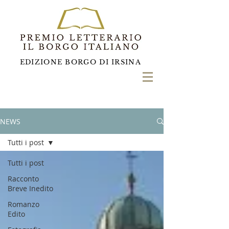
EDIZIONE BORGO DI IRSINA
NEWS
Tutti i post
Tutti i post
Racconto
Breve Inedito
Romanzo
Edito