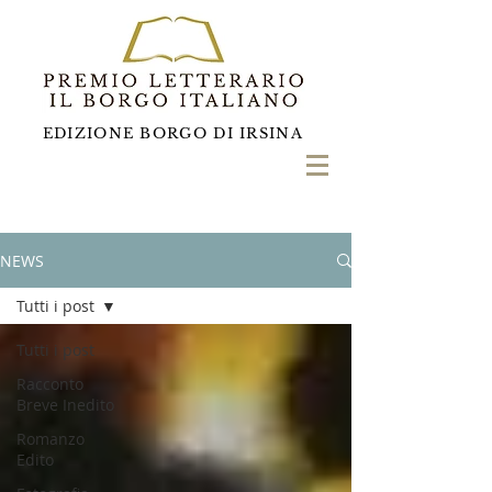
EDIZIONE BORGO DI IRSINA
NEWS
Tutti i post
Tutti i post
Racconto
Breve Inedito
Romanzo
Edito