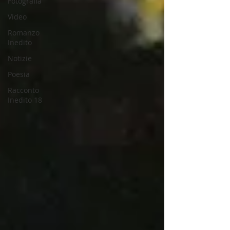
Fotografia
Video
Romanzo
Inedito
Notizie
Poesia
Racconto
Inedito 18