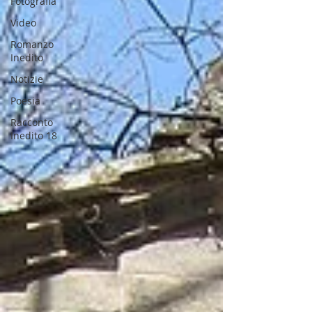
Fotografia
Video
Romanzo
Inedito
Notizie
Poesia
Racconto
Inedito 18