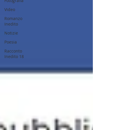
Fotografia
Video
Romanzo
Inedito
Notizie
Poesia
Racconto
Inedito 18