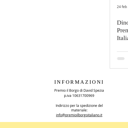
24 feb
Dino
Prem
Ital
INFORMAZIONI
Premio il Borgo di David Spezia
p.iva 10631700969
Indirizzo per la spedizione del
materiale:
info@premioilborgoitaliano.it