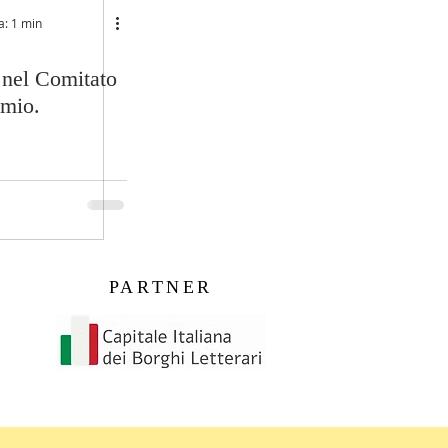
a: 1 min
 nel Comitato
emio.
PARTNER