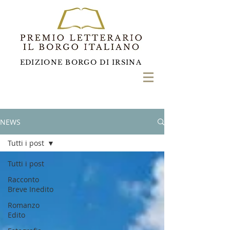
EDIZIONE BORGO DI IRSINA
NEWS
Tutti i post
Tutti i post
Racconto
Breve Inedito
Romanzo
Edito