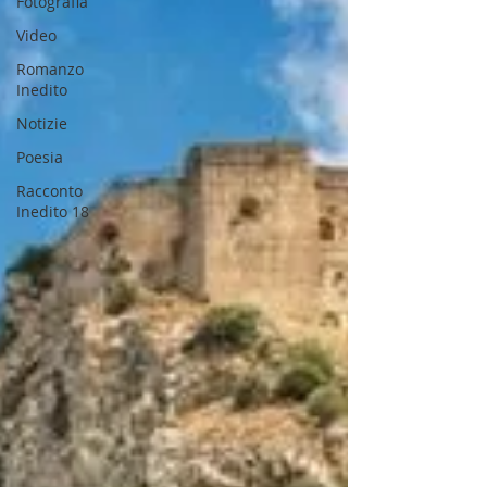
Fotografia
Video
Romanzo
Inedito
Notizie
Poesia
Racconto
Inedito 18