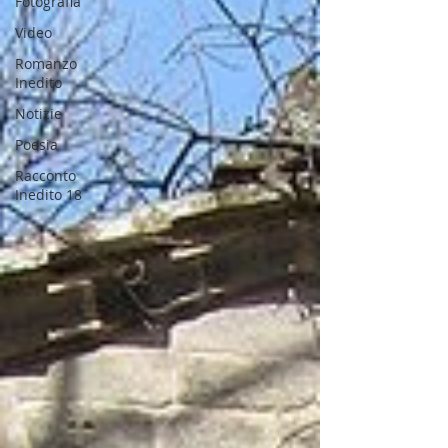
Fotografia
Video
Romanzo
Inedito
Notizie
Poesia
Racconto
Inedito 18