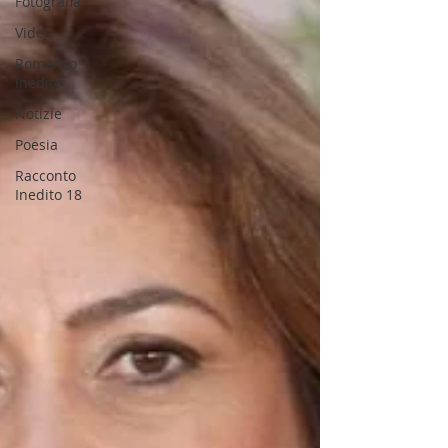
Fotografia
Video
Romanzo
Inedito
Notizie
Poesia
Racconto
Inedito 18