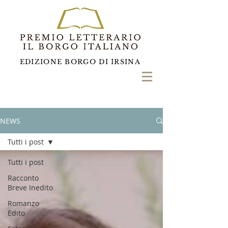
EDIZIONE BORGO DI IRSINA
NEWS
Tutti i post
Tutti i post
Racconto
Breve Inedito
Romanzo
Edito