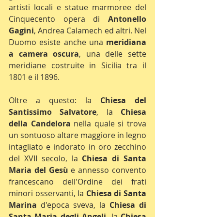
artisti locali e statue marmoree del 
Cinquecento opera di 
Antonello 
Gagini
, Andrea Calamech ed altri. Nel 
Duomo esiste anche una 
meridiana 
a camera oscura
, una delle sette 
meridiane costruite in Sicilia tra il 
1801 e il 1896.
Oltre a questo: la 
Chiesa del 
Santissimo Salvatore
, la 
Chiesa 
della Candelora
 nella quale si trova 
un sontuoso altare maggiore in legno 
intagliato e indorato in oro zecchino 
del XVII secolo, la 
Chiesa di Santa 
Maria del Gesù
 e annesso convento 
francescano dell'Ordine dei frati 
minori osservanti, la 
Chiesa di Santa 
Marina
 d'epoca sveva, la 
Chiesa di 
Santa Maria degli Angeli
, la 
Chiesa 