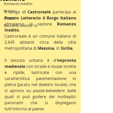
Romanzo Inedito
Notizie
Il borgo di 
Castroreale
 partecipa al 
Premio Letterario il Borgo Italiano
Poesia
attraverso la sezione 
Romanzo 
Racconto Inedito 18
Inedito
.
Castroreale è un comune italiano di 
2.645 abitanti circa della città 
metropolitana di 
Messina
, in 
Sicilia
.
Il tessuto urbano è d'
impronta 
medievale
 con strade e viuzze strette 
e ripide, lastricate con una 
caratteristica pavimentazione in 
pietra (jacatu nel dialetto locale), che 
si aprono su piazze-belvedere dalle 
quali si può godere dei molteplici 
panorami che si dispiegano 
tutt'intorno al paese.