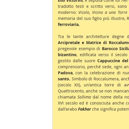
Elio Vittorini
, è sepolta come lui nel 
tradotto testi e scritto versi, sono
moderno: 
Vicolo
, 
Vicino a una Torre
memoria del suo figlio più illustre, 
ferroviaria.
Tra le tante architetture degne
Arcipretale e Matrice di Roccalum
pregevole esempio di 
Barocco Sicil
bizantino
, edificata verso il secolo 
gestito dalle suore 
Cappuccine del
comprensorio, perché sede, ogni ann
Padova
, con la celebrazione di n
santo.
 Simbolo di Roccalumera, anch
(secolo XII), un'antica torre di a
Quattrocento, anche se non mancano g
chiamata 
Sollima
 dal nome della nob
XVI secolo ed è conosciuta anche 
dall'arabo 
Fakhar
 che significa poten