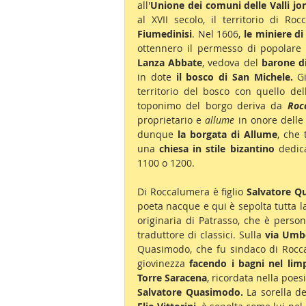
all'
Unione dei comuni delle Valli jon
al XVII secolo, il territorio di Ro
Fiumedinisi
. Nel 1606,
 le miniere d
ottennero il permesso di popolare 
Lanza Abbate
, vedova del 
barone d
in dote 
il bosco di San Michele.
 G
territorio del bosco con quello de
toponimo del borgo deriva da 
Roc
proprietario e 
allume 
in onore delle
dunque 
la borgata di Allume
, che 
una 
chiesa in stile bizantino
 dedic
1100 o 1200.
Di Roccalumera è figlio 
Salvatore Q
poeta nacque e qui è sepolta tutta 
originaria di Patrasso, che è perso
traduttore di classici. Sulla 
via Umbe
Quasimodo, che fu sindaco di Roccal
giovinezza 
facendo i bagni nel li
Torre Saracena
, ricordata nella poesi
Salvatore Quasimodo.
 La sorella de