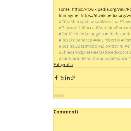
Fonte: https://it.wikipedia.org/wiki/
Immagine: https://it.wikipedia.org/
#CittàMetropolitanadiMessina
#Sav
#GiovanniLaRocca
#AntoninoRomano
#SanMicheleArcangelo
#stilebizanti
#RosaPapandrea
#viaUmbertoI
#Tor
#RosinaQuasimodo
#ElioVittorini
#c
#ChiesaArcipretaleeMatricediRocca
#SantuariodiSantAntoniodaPadova
#
Fotografia
Commenti