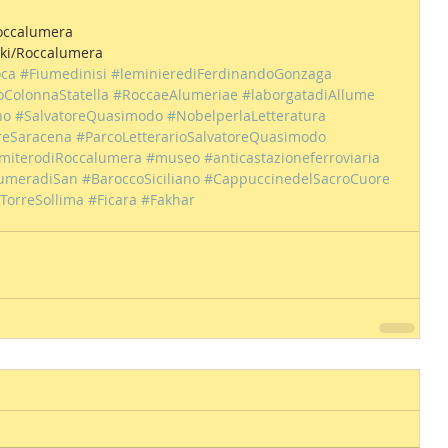
Roccalumera
wiki/Roccalumera
oca
#Fiumedinisi
#leminierediFerdinandoGonzaga
ColonnaStatella
#RoccaeAlumeriae
#laborgatadiAllume
no
#SalvatoreQuasimodo
#NobelperlaLetteratura
reSaracena
#ParcoLetterarioSalvatoreQuasimodo
imiterodiRoccalumera
#museo
#anticastazioneferroviaria
lumeradiSan
#BaroccoSiciliano
#CappuccinedelSacroCuore
TorreSollima
#Ficara
#Fakhar