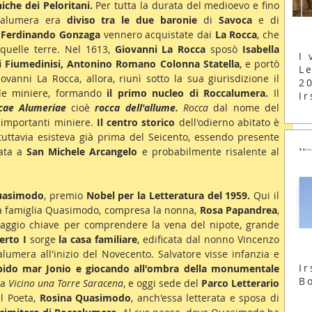
iche dei Peloritani.
 Per tutta la durata del medioevo e fino 
ccalumera era 
diviso tra le due baronie
 di 
Savoca
 e di 
i Ferdinando Gonzaga
 vennero acquistate dai 
La Rocca
, che 
quelle terre. Nel 1613, 
Giovanni La Rocca
 sposò 
Isabella 
I 
i Fiumedinisi, Antonino Romano Colonna Statella
, e portò 
Le
iovanni La Rocca, allora, riunì sotto la sua giurisdizione il 
2
lle miniere, formando 
il primo nucleo di Roccalumera.
 Il 
Ir
cae Alumeriae
 cioè 
rocca dell'allume.
 Rocca
 dal nome del 
 importanti miniere. 
Il centro storico
 dell'odierno abitato è 
tuttavia esisteva già prima del Seicento, essendo presente 
ata a 
San Michele Arcangelo
 e probabilmente risalente al 
uasimodo
, premio 
Nobel per la Letteratura del 1959.
 Qui il 
la famiglia Quasimodo, compresa la nonna, 
Rosa Papandrea
, 
naggio chiave per comprendere la vena del nipote, grande 
rto I
 sorge 
la casa familiare
, edificata dal nonno Vincenzo 
umera all'inizio del Novecento. Salvatore visse infanzia e 
Ir
mpido mar Jonio e giocando all'ombra della monumentale 
B
a 
Vicino una Torre Saracena
, e oggi sede del 
Parco Letterario 
l Poeta, 
Rosina Quasimodo
, anch'essa letterata e sposa di 