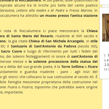
cimitero di Roccalumera.
 Al 
suo
 paese, dove Quasimodo ha 
 ispirate alcune tra le liriche più belle del canto poetico 
 Saracena
, 
Lettera alla madre e Al Padre
 e 
Fresca Marina
. In 
Roccalumera ha allestito 
un museo presso l'antica stazione 
 di nota di Roccalumera ci piace menzionare la 
Chiesa 
era di Santa Maria del Rosario
, risalente al XVII secolo e 
iano
; la già citata 
Chiesa di San Michele Arcangelo
, in 
stile 
XII; il 
Santuario di Sant'Antonio da Padova
 (secolo XIX), 
 Sacro Cuore 
e luogo di riferimento per tutti i fedeli del 
I 
o, dei solenni festeggiamenti in onore di 
sant'Antonio di 
Le
umerose messe e 
la solenne processione della statua del 
2
e a detta del suo grande poeta, è la 
Torre Sollima 
o 
Ficara
Ir
vvistamento e guardia risalente - pare - agli inizi del 
li storici che collocano la sua costruzione al secolo XII. È 
ile famiglia messinese proprietaria della costruzione nel 
come 
Ficara
 o 
Ficarra
, toponimo che potrebbe avere origine 
te, importante.