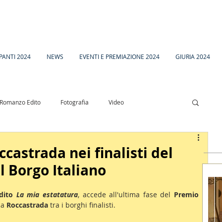
PANTI 2024
NEWS
EVENTI E PREMIAZIONE 2024
GIURIA 2024
Romanzo Edito
Fotografia
Video
esia
Racconto Inedito 18
castrada nei finalisti del
l Borgo Italiano
dito 
La mia estatatura
, accede all'ultima fase del 
Premio 
ca 
Roccastrada
 tra i borghi finalisti.