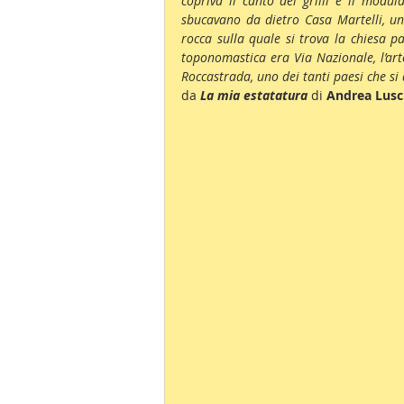
copriva il canto dei grilli e il modu
sbucavano da dietro Casa Martelli, una
rocca sulla quale si trova la chiesa p
toponomastica era Via Nazionale, l’art
Roccastrada, uno dei tanti paesi che s
da 
La mia estatatura
 di 
Andrea Lusc