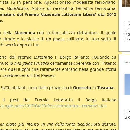
sta FS in pensione. Appassionato modellista ferroviario, 
eno Modellismo
. Autore di racconti a tematica ferroviaria, 
incitore del Premio Nazionale Letterario Libere'reta' 2013
te
.
I 
Le
a della 
Maremma
 con la fanciullezza dell'autore, il quale 
2
le strade e le piazze di un paese collinare, in una sorta di 
Ir
chi verrà dopo di lui.
eria del Premio Letterario il Borgo Italiano: «Quando su 
nuto 
la mia guida turistica
 certamente coerente con l'intento 
cere quei luoghi che raramente entrano nella grande storia 
on sarebbe certo il Bel Paese».
9200 abitanti circa della provincia di 
Grosseto
 in 
Toscana
.
 il post del Premio Letterario il Borgo Italiano 
t/single-post/2017/04/23/Roccastrada-tra-i-romanzi-del-
Ir
B
 piano più intenso, in una delle tante, tiepide notti d’estate, 