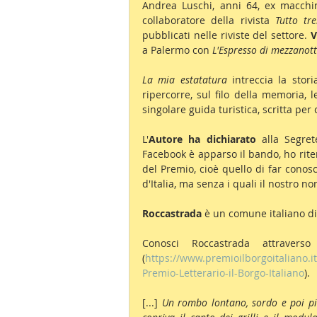
Andrea Luschi, anni 64, ex macchini
collaboratore della rivista 
Tutto tr
pubblicati nelle riviste del settore. 
V
a Palermo con 
L'Espresso di mezzanot
La mia estatatura
 intreccia la stori
ripercorre, sul filo della memoria, 
singolare guida turistica, scritta per 
L'
Autore ha dichiarato
 alla Segret
Facebook è apparso il bando, ho rite
del Premio, cioè quello di far conos
d'Italia, ma senza i quali il nostro n
Roccastrada
 è un comune italiano di 
Conosci Roccastrada attraverso
(
https://www.premioilborgoitaliano.i
Premio-Letterario-il-Borgo-Italiano
).
[...] 
Un rombo lontano, sordo e poi pian