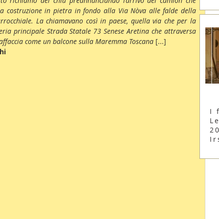
lato richiamo del chiù preannunciando l’arrivo dei camion che 
 costruzione in pietra in fondo alla Via Nòva alle falde della 
arrocchiale. La chiamavano così in paese, quella via che per la 
eria principale Strada Statale 73 Senese Aretina che attraversa 
i affaccia come un balcone sulla Maremma Toscana 
[...]
hi
I 
Le
2
Ir