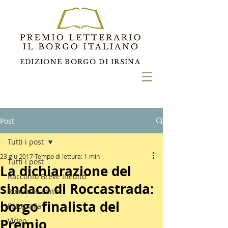
EDIZIONE BORGO DI IRSINA
Post
Tutti i post
23 giu 2017
Tempo di lettura: 1 min
Tutti i post
La dichiarazione del
Racconto Breve Inedito
sindaco di Roccastrada:
Romanzo Edito
borgo finalista del
Fotografia
Premio
Video