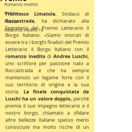
Romanzo Inedito
Notizie
Francesco Limatola
, Sindaco di 
Roccastrada
, ha dichiarato alla 
Poesia
Segreteria del Premio Letterario il 
Racconto Inedito 18
Borgo Italiano: «Siamo onorati di 
essere tra i borghi finalisti del Premio 
Letterario Il Borgo Italiano con il 
romanzo inedito
 di 
Andrea Luschi,
uno scrittore per passione nato a 
Roccastrada e che ha sempre 
mantenuto un legame forte con il 
suo territorio di origine e la sua 
storia. 
La finale conquistata da 
Luschi ha un valore doppio,
 perché 
premia il suo impegno letterario e il 
nostro borgo, chiamato a sfidare 
altre bellezze italiane spesso meno 
conosciute ma molto ricche di un 