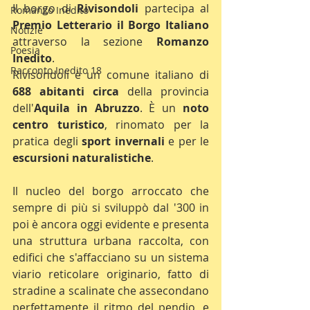
Il borgo di 
Rivisondoli
 partecipa al 
Romanzo Inedito
Premio Letterario il Borgo Italiano
Notizie
attraverso la sezione 
Romanzo 
Poesia
Inedito
.
Racconto Inedito 18
Rivisondoli è un comune italiano di 
688 abitanti circa
 della provincia 
dell'
Aquila in Abruzzo
. È un 
noto 
centro turistico
, rinomato per la 
pratica degli 
sport invernali
 e per le 
escursioni naturalistiche
.
Il nucleo del borgo arroccato che 
sempre di più si sviluppò dal '300 in 
poi è ancora oggi evidente e presenta 
una struttura urbana raccolta, con 
edifici che s'affacciano su un sistema 
viario reticolare originario, fatto di 
stradine a scalinate che assecondano 
perfettamente il ritmo del pendio, e 