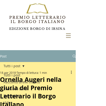
EDIZIONE BORGO DI IRSINA
Post
Tutti i post
18 apr 2018
Tempo di lettura: 1 min
Tutti i post
Ornella Augeri nella
Racconto Breve Inedito
giuria del Premio
Romanzo Edito
Letterario il Borgo
Fotografia
Italiano
Video