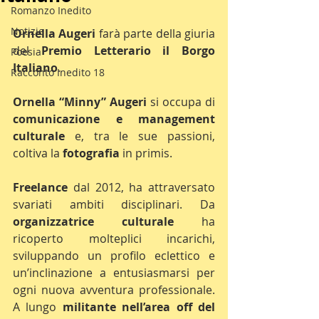
Romanzo Inedito
Notizie
Ornella Augeri
 farà parte della giuria 
del 
Premio Letterario il Borgo 
Poesia
Italiano
.
Racconto Inedito 18
Ornella “Minny” Augeri
 si occupa di 
comunicazione e management 
culturale
 e, tra le sue passioni, 
coltiva la 
fotografia
 in primis.
Freelance
 dal 2012, ha attraversato 
svariati ambiti disciplinari. Da 
organizzatrice culturale
 ha 
ricoperto molteplici incarichi, 
sviluppando un profilo eclettico e 
un’inclinazione a entusiasmarsi per 
ogni nuova avventura professionale. 
A lungo 
militante nell’area off del 