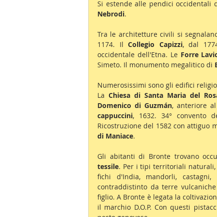
Si estende alle pendici occidentali d
Nebrodi
.
Tra le architetture civili si segnalano
1174. Il 
Collegio Capizzi
, dal 177
occidentale dell'Etna. Le 
Forre Lavi
Simeto. Il monumento megalitico di 
Numerosissimi sono gli edifici religio
La 
Chiesa di Santa Maria del Ros
Domenico di Guzmán
, anteriore a
cappuccini
, 1632. 34° convento del
Ricostruzione del 1582 con attiguo 
di Maniace
.
Gli abitanti di Bronte trovano occ
tessile
. Per i tipi territoriali natura
fichi d'India, mandorli, castagni,
contraddistinto da terre vulcaniche
figlio. A Bronte è legata la coltivazio
il marchio D.O.P. Con questi pistacc