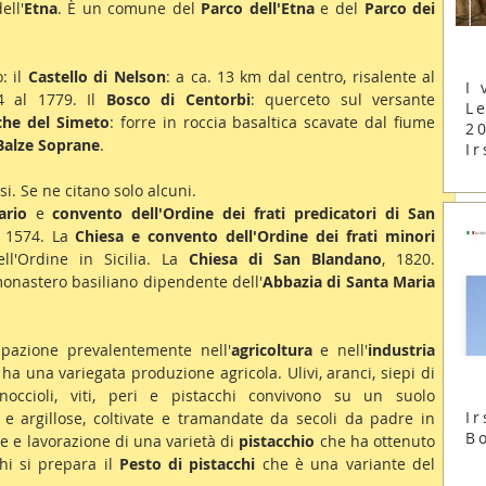
ell'
Etna
. È un comune del 
Parco dell'Etna
 e del 
Parco dei 
: il 
Castello di Nelson
: a ca. 13 km dal centro, risalente al 
I 
4 al 1779. Il 
Bosco di Centorbi
: querceto sul versante 
Le
che del Simeto
: forre in roccia basaltica scavate dal fiume 
2
Balze Soprane
.
Ir
si. Se ne citano solo alcuni.
ario
 e 
convento dell'Ordine dei frati predicatori di San 
l 1574. La 
Chiesa e convento dell'Ordine dei frati minori 
l'Ordine in Sicilia. La 
Chiesa di San Blandano
, 1820. 
monastero basiliano dipendente dell'
Abbazia di Santa Maria 
upazione prevalentemente nell'
agricoltura
 e nell'
industria 
li, ha una variegata produzione agricola. Ulivi, aranci, siepi di 
 noccioli, viti, peri e pistacchi convivono su un suolo 
Ir
 e argillose, coltivate e tramandate da secoli da padre in 
B
ne e lavorazione di una varietà di 
pistacchio
 che ha ottenuto 
hi si prepara il 
Pesto di pistacchi
 che è una variante del 