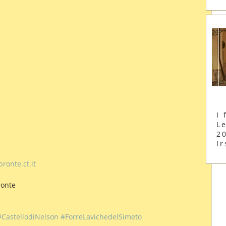
I 
Le
2
Ir
onte.ct.it
ronte
#CastellodiNelson
#ForreLavichedelSimeto