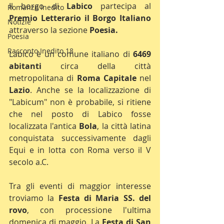
Il borgo di 
Labico
 partecipa al 
Romanzo Inedito
Premio Letterario il Borgo Italiano
Notizie
attraverso la sezione 
Poesia.
Poesia
Racconto Inedito 18
Labico è un comune italiano di 
6469 
abitanti
 circa della città 
metropolitana di 
Roma Capitale
 nel 
Lazio
. Anche se la localizzazione di 
"Labicum" non è probabile, si ritiene 
che nel posto di Labico fosse 
localizzata l'antica 
Bola
, la città latina 
conquistata successivamente dagli 
Equi e in lotta con Roma verso il V 
secolo a.C.
Tra gli eventi di maggior interesse 
troviamo la 
Festa di Maria SS. del 
rovo
, con processione l'ultima 
domenica di maggio. La 
Festa di San 