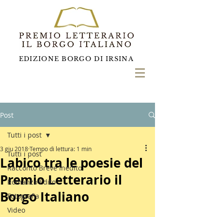
EDIZIONE BORGO DI IRSINA
Post
Tutti i post
3 giu 2018
Tempo di lettura: 1 min
Tutti i post
Labico tra le poesie del
Racconto Breve Inedito
Premio Letterario il
Romanzo Edito
Borgo Italiano
Fotografia
Video