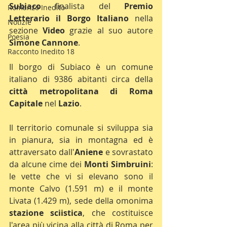
Subiaco
 finalista del 
Premio 
Romanzo Inedito
Letterario il Borgo Italiano
 nella 
Notizie
sezione
 Video
 grazie al suo autore 
Poesia
Simone Cannone
.
Racconto Inedito 18
Il borgo di Subiaco è un comune 
italiano di 9386 abitanti circa della 
città metropolitana di Roma 
Capitale
 nel 
Lazio
.
Il territorio comunale si sviluppa sia 
in pianura, sia in montagna ed è 
attraversato dall'
Aniene
 e sovrastato 
da alcune cime dei 
Monti Simbruini
: 
le vette che vi si elevano sono il 
monte Calvo (1.591 m) e il monte 
Livata (1.429 m), sede della omonima 
stazione sciistica
, che costituisce 
l'area più vicina alla città di Roma per 