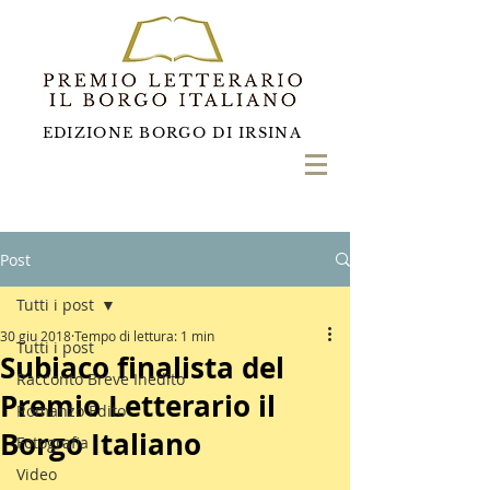
EDIZIONE BORGO DI IRSINA
Post
Tutti i post
30 giu 2018
Tempo di lettura: 1 min
Tutti i post
Subiaco finalista del
Racconto Breve Inedito
Premio Letterario il
Romanzo Edito
Borgo Italiano
Fotografia
Video