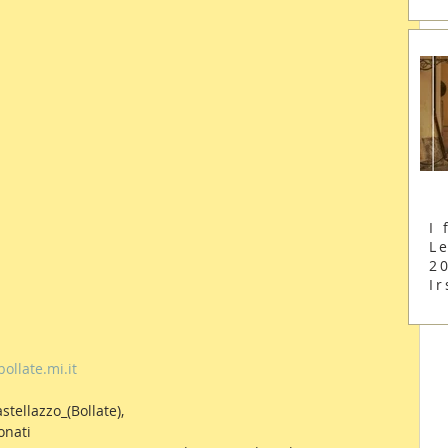
I 
Le
2
Ir
llate.mi.it
stellazzo_(Bollate), 
onati