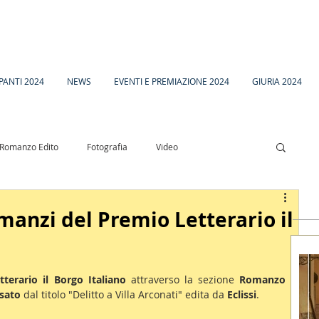
PANTI 2024
NEWS
EVENTI E PREMIAZIONE 2024
GIURIA 2024
Romanzo Edito
Fotografia
Video
esia
Racconto Inedito 18
omanzi del Premio Letterario il
terario il Borgo Italiano
 attraverso la sezione 
Romanzo 
sato
 dal titolo "Delitto a Villa Arconati" edita da 
Eclissi
.