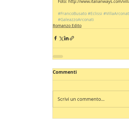
Foto: http://www.italianways.com/vi
#FrancoBusato
#Eclissi
#VillaArconat
#GaleazzoArconati
Romanzo Edito
Commenti
Scrivi un commento...