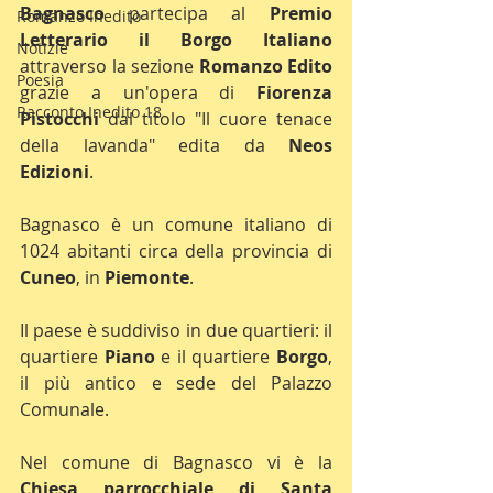
Bagnasco 
partecipa al 
Premio 
Romanzo Inedito
Letterario il Borgo Italiano
Notizie
attraverso la sezione 
Romanzo Edito
Poesia
grazie a un'opera di 
Fiorenza 
Racconto Inedito 18
Pistocchi
 dal titolo "Il cuore tenace 
della lavanda" edita da 
Neos 
Edizioni
.
Bagnasco è un comune italiano di 
1024 abitanti circa della provincia di 
Cuneo
, in 
Piemonte
.
Il paese è suddiviso in due quartieri: il 
quartiere 
Piano
 e il quartiere 
Borgo
, 
il più antico e sede del Palazzo 
Comunale.
Nel comune di Bagnasco vi è la 
Chiesa parrocchiale di Santa 