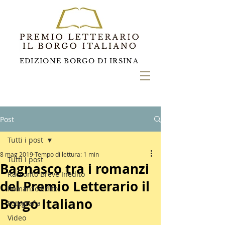
EDIZIONE BORGO DI IRSINA
Post
Tutti i post
8 mag 2019
Tempo di lettura: 1 min
Tutti i post
Bagnasco tra i romanzi
Racconto Breve Inedito
del Premio Letterario il
Romanzo Edito
Borgo Italiano
Fotografia
Video